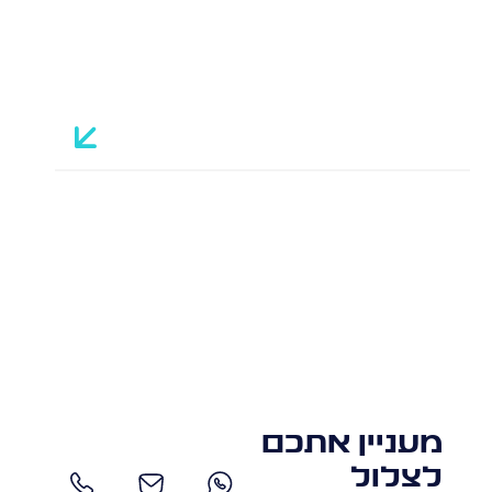
ענקית הנדל"ן 'ISA GROUP'
ידידי 
מעניין אתכם
לצלול