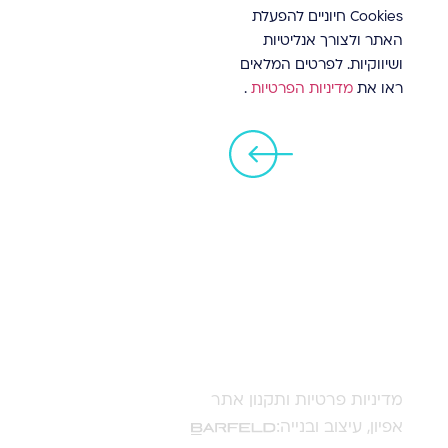
Cookies חיוניים להפעלת
האתר ולצורך אנליטיות
ושיווקיות. לפרטים המלאים
ראו את
מדיניות הפרטיות
.
מדיניות פרטיות ותקנון אתר
אפיון, עיצוב ובנייה: